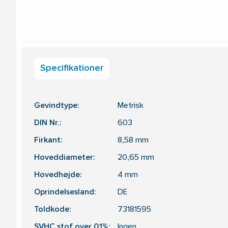
Specifikationer
Gevindtype:
Metrisk
DIN Nr.:
603
Firkant:
8,58
mm
Hoveddiameter:
20,65
mm
Hovedhøjde:
4
mm
Oprindelsesland:
DE
Toldkode:
73181595
SVHC stof over 0,1%:
Ingen