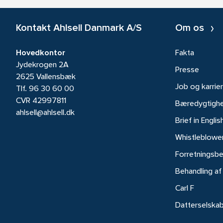
Kontakt Ahlsell Danmark A/S
Om os
Hovedkontor
Fakta
Jydekrogen 2A
Presse
2625 Vallensbæk
Job og karrie
Tlf.
96 30 60 00
CVR 42997811
Bæredygtigh
ahlsell@ahlsell.dk
Brief in Englis
Whistleblowe
Forretningsbe
Behandling af
Carl F
Datterselska