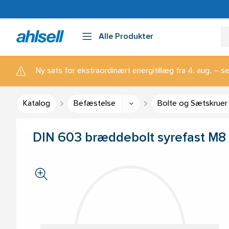
Alle Produkter
Ny sats for ekstraordinært energitillæg fra 4. aug. – se
Katalog
Befæstelse
Bolte og Sætskruer
DIN 603 bræddebolt syrefast M8 