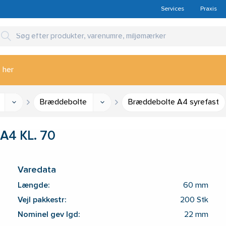
Services
Praxis
 her
Bræddebolte
Bræddebolte A4 syrefast
A4 KL. 70
Varedata
Længde:
60 mm
Vejl pakkestr:
200 Stk
Nominel gev lgd:
22 mm