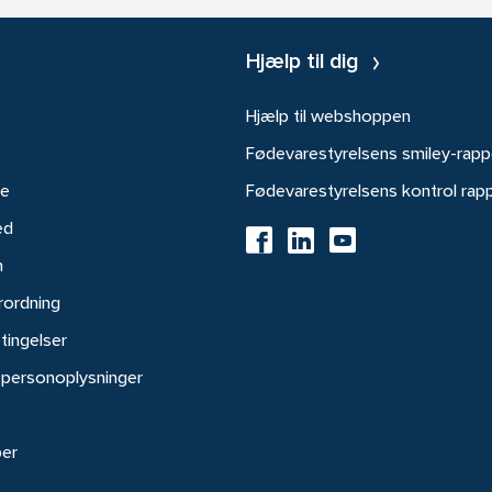
Hjælp til dig
Hjælp til webshoppen
Fødevarestyrelsens smiley-rapp
re
Fødevarestyrelsens kontrol rap
ed
h
rordning
tingelser
 personoplysninger
ber