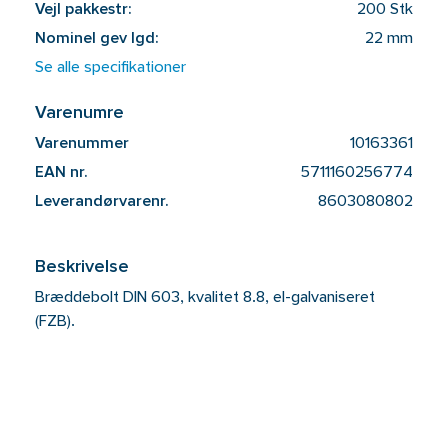
Vejl pakkestr:
200 Stk
Nominel gev lgd:
22 mm
Se alle specifikationer
Varenumre
Varenummer
10163361
EAN nr.
5711160256774
Leverandørvarenr.
8603080802
Beskrivelse
Bræddebolt DIN 603, kvalitet 8.8, el-galvaniseret
(FZB).