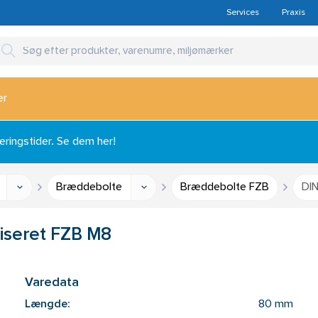
Services
Praxis
er
ingstider. Se dem her!
Bræddebolte
Bræddebolte FZB
DIN
iseret FZB M8
Varedata
Længde:
80 mm