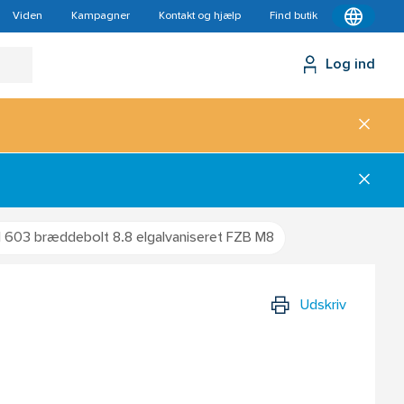
Viden
Kampagner
Kontakt og hjælp
Find butik
Log ind
 603 bræddebolt 8.8 elgalvaniseret FZB M8
Udskriv