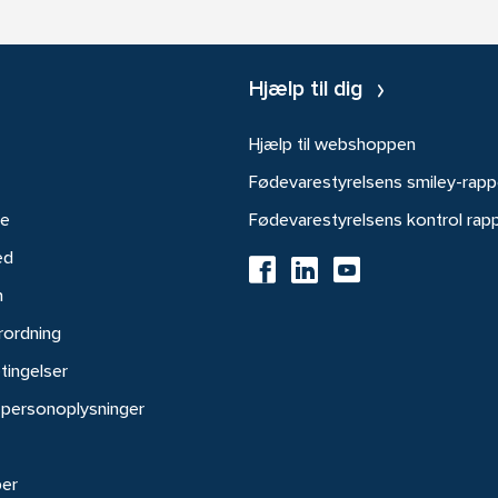
Hjælp til dig
Hjælp til webshoppen
Fødevarestyrelsens smiley-rapp
re
Fødevarestyrelsens kontrol rap
ed
h
rordning
tingelser
 personoplysninger
ber