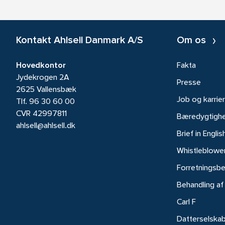
Kontakt Ahlsell Danmark A/S
Om os
Hovedkontor
Fakta
Jydekrogen 2A
Presse
2625 Vallensbæk
Job og karrie
Tlf.
96 30 60 00
CVR 42997811
Bæredygtigh
ahlsell@ahlsell.dk
Brief in Englis
Whistleblowe
Forretningsbe
Behandling af
Carl F
Datterselska