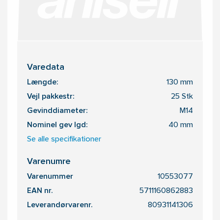
Varedata
Længde:
130 mm
Vejl pakkestr:
25 Stk
Gevinddiameter:
M14
Nominel gev lgd:
40 mm
Se alle specifikationer
Varenumre
Varenummer
10553077
EAN nr.
5711160862883
Leverandørvarenr.
80931141306