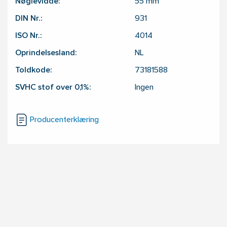
Nøglevidde:
55
mm
DIN Nr.:
931
ISO Nr.:
4014
Oprindelsesland:
NL
Toldkode:
73181588
SVHC stof over 0,1%:
Ingen
Producenterklæring