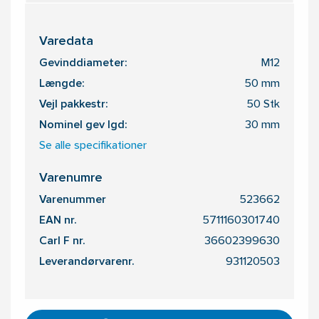
Varedata
Gevinddiameter:
M12
Længde:
50 mm
Vejl pakkestr:
50 Stk
Nominel gev lgd:
30 mm
Se alle specifikationer
Varenumre
Varenummer
523662
EAN nr.
5711160301740
Carl F nr.
36602399630
Leverandørvarenr.
931120503