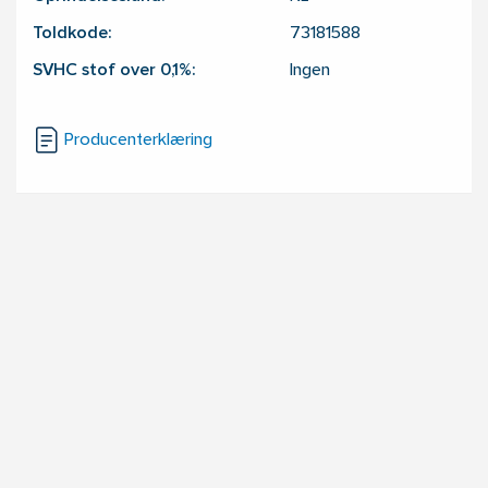
Toldkode:
73181588
SVHC stof over 0,1%:
Ingen
Producenterklæring