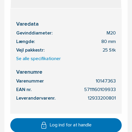
Varedata
Gevinddiameter:
M20
Længde:
80 mm
Vejl pakkestr:
25 Stk
Se alle specifikationer
Varenumre
Varenummer
10147363
EAN nr.
5711160109933
Leverandørvarenr.
12933200801
Log ind for at handle