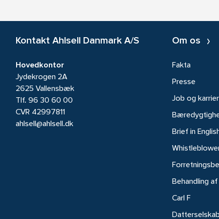
Kontakt Ahlsell Danmark A/S
Om os
Hovedkontor
Fakta
Jydekrogen 2A
Presse
2625 Vallensbæk
Job og karrie
Tlf.
96 30 60 00
CVR 42997811
Bæredygtigh
ahlsell@ahlsell.dk
Brief in Englis
Whistleblowe
Forretningsbe
Behandling af
Carl F
Datterselska