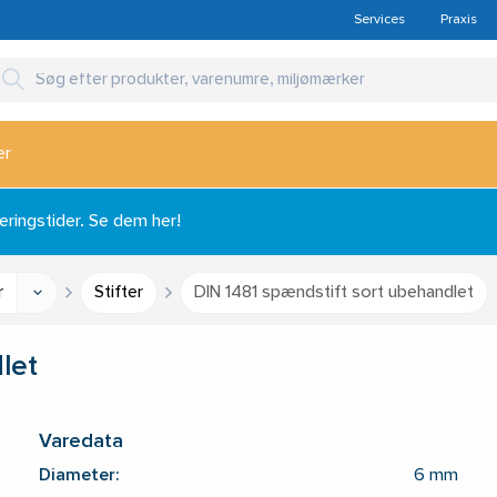
Services
Praxis
er
ingstider. Se dem her!
r
Stifter
DIN 1481 spændstift sort ubehandlet
let
Varedata
Diameter:
6 mm