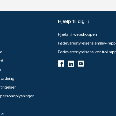
Hjælp til dig
Hjælp til webshoppen
Fødevarestyrelsens smiley-rapp
re
Fødevarestyrelsens kontrol rap
ed
h
rordning
tingelser
 personoplysninger
ber