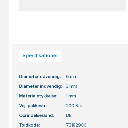
Specifikationer
Diameter udvendig:
6
mm
Diameter indvendig:
3
mm
Materialetykkelse:
1
mm
Vejl pakkestr:
200
Stk
Oprindelsesland:
DE
Toldkode:
73182900