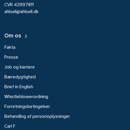
CVR 42997811
ahlsell@ahlsell.dk
Om os
Fakta
Presse
Job og karriere
Bæredygtighed
Brief in English
Whistleblowerordning
Forretningsbetingelser
Behandling af personoplysninger
Carl F