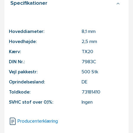
Specifikationer
Hoveddiameter:
8,1
mm
Hovedhøjde:
2,5
mm
Kærv:
TX20
DIN Nr.:
7983C
Vejl pakkestr:
500
Stk
Oprindelsesland:
DE
Toldkode:
73181410
SVHC stof over 0,1%:
Ingen
Producenterklæring