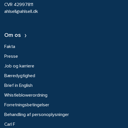
CVR 42997811
ahlsell@ahlsell.dk
Om os
Fakta
Presse
Job og karriere
Bæredygtighed
Brief in English
Whistleblowerordning
Forretningsbetingelser
Behandling af personoplysninger
Carl F