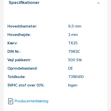
Specifikationer
Hoveddiameter:
9,5
mm
Hovedhøjde:
3
mm
Kærv:
TX25
DIN Nr.:
7983C
Vejl pakkestr:
500
Stk
Oprindelsesland:
DE
Toldkode:
73181410
SVHC stof over 0,1%:
Ingen
Producenterklæring