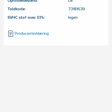
Oprindelsesland:
DE
Toldkode:
73181639
SVHC stof over 0,1%:
Ingen
Producenterklæring