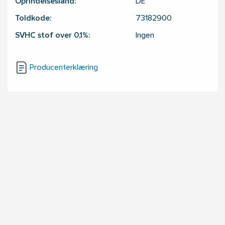
Oprindelsesland:
DE
Toldkode:
73182900
SVHC stof over 0,1%:
Ingen
Producenterklæring