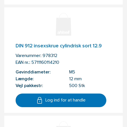
DIN 912 insexskrue cylindrisk sort 12.9
Varenummer:
978312
EAN nr.:
5711160114210
Gevinddiameter:
M5
Længde:
12 mm
Vejl pakkestr:
500 Stk
Log ind for at handle