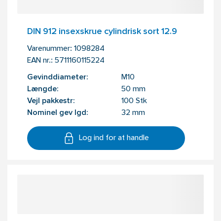
DIN 912 insexskrue cylindrisk sort 12.9
Varenummer:
1098284
EAN nr.:
5711160115224
Gevinddiameter:
M10
Længde:
50 mm
Vejl pakkestr:
100 Stk
Nominel gev lgd:
32 mm
Log ind for at handle