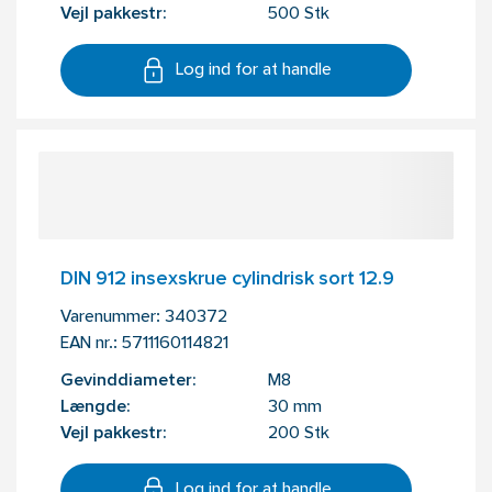
Vejl pakkestr:
500 Stk
Log ind for at handle
DIN 912 insexskrue cylindrisk sort 12.9
Varenummer:
340372
EAN nr.:
5711160114821
Gevinddiameter:
M8
Længde:
30 mm
Vejl pakkestr:
200 Stk
Log ind for at handle