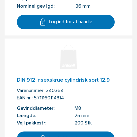
Nominel gev lgd:
36 mm
Log ind for at handle
DIN 912 insexskrue cylindrisk sort 12.9
Varenummer:
340364
EAN nr.:
5711160114814
Gevinddiameter:
M8
Længde:
25 mm
Vejl pakkestr:
200 Stk