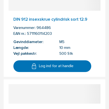
DIN 912 insexskrue cylindrisk sort 12.9
Varenummer:
964486
EAN nr.:
5711160114203
Gevinddiameter:
M5
Længde:
10 mm
Vejl pakkestr:
500 Stk
Log ind for at handle