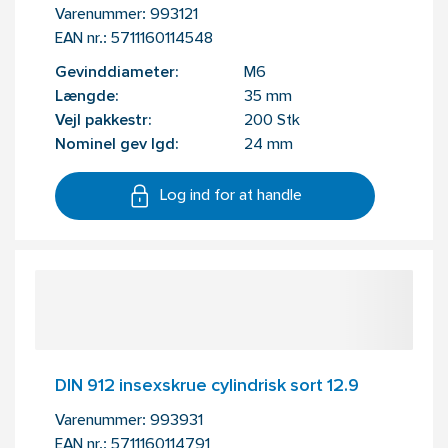
Varenummer:
993121
EAN nr.:
5711160114548
Gevinddiameter:
M6
Længde:
35 mm
Vejl pakkestr:
200 Stk
Nominel gev lgd:
24 mm
Log ind for at handle
DIN 912 insexskrue cylindrisk sort 12.9
Varenummer:
993931
EAN nr.:
5711160114791