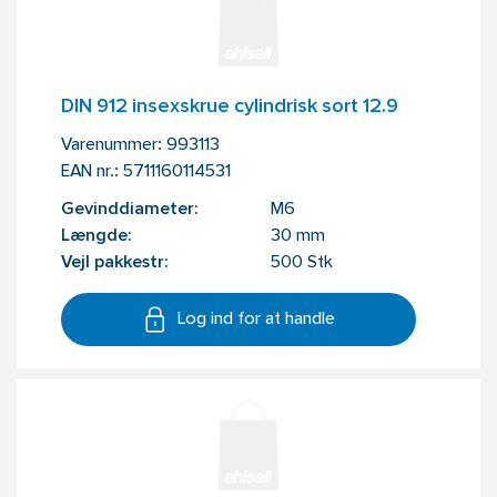
DIN 912 insexskrue cylindrisk sort 12.9
Varenummer:
993113
EAN nr.:
5711160114531
Gevinddiameter:
M6
Længde:
30 mm
Vejl pakkestr:
500 Stk
Log ind for at handle