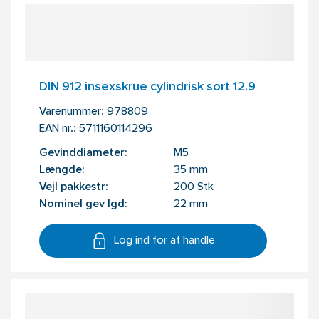
DIN 912 insexskrue cylindrisk sort 12.9
Varenummer:
978809
EAN nr.:
5711160114296
Gevinddiameter:
M5
Længde:
35 mm
Vejl pakkestr:
200 Stk
Nominel gev lgd:
22 mm
Log ind for at handle