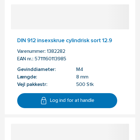
DIN 912 insexskrue cylindrisk sort 12.9
Varenummer:
1382282
EAN nr.:
5711160113985
Gevinddiameter:
M4
Længde:
8 mm
Vejl pakkestr:
500 Stk
Log ind for at handle