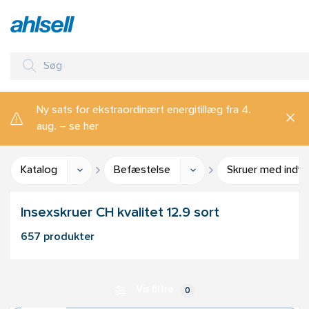
Ny sats for ekstraordinært energitillæg fra 4.
aug. – se her
Katalog
Befæstelse
Skruer med indv.
Insexskruer CH kvalitet 12.9 sort
657 produkter
Vis filtre
0