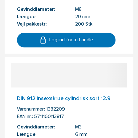
Gevinddiameter:
M8
Længde:
20 mm
Vejl pakkestr:
200 Stk
Log ind for at handle
DIN 912 insexskrue cylindrisk sort 12.9
Varenummer:
1382209
EAN nr.:
5711160113817
Gevinddiameter:
M3
Længde:
6 mm