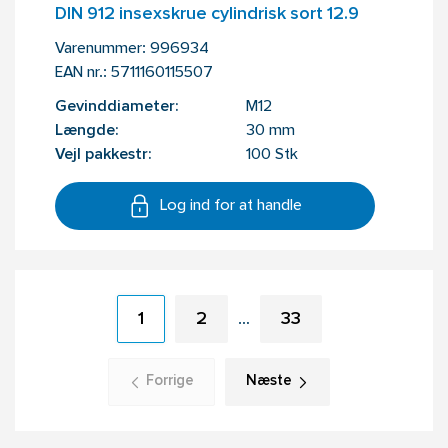
DIN 912 insexskrue cylindrisk sort 12.9
Varenummer:
996934
EAN nr.:
5711160115507
Gevinddiameter:
M12
Længde:
30 mm
Vejl pakkestr:
100 Stk
Log ind for at handle
1
2
33
…
Forrige
Næste