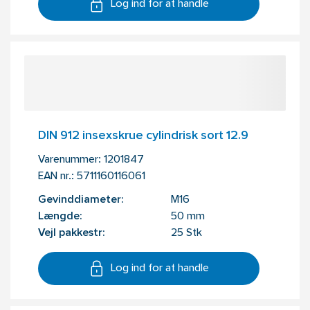
Log ind for at handle
DIN 912 insexskrue cylindrisk sort 12.9
Varenummer:
1201847
EAN nr.:
5711160116061
Gevinddiameter:
M16
Længde:
50 mm
Vejl pakkestr:
25 Stk
Log ind for at handle