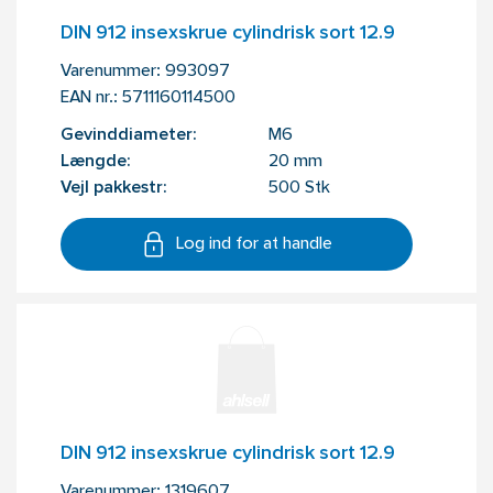
DIN 912 insexskrue cylindrisk sort 12.9
Varenummer:
993097
EAN nr.:
5711160114500
Gevinddiameter:
M6
Længde:
20 mm
Vejl pakkestr:
500 Stk
Log ind for at handle
DIN 912 insexskrue cylindrisk sort 12.9
Varenummer:
1319607