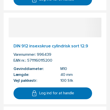
DIN 912 insexskrue cylindrisk sort 12.9
Varenummer:
996439
EAN nr.:
5711160115200
Gevinddiameter:
M10
Længde:
40 mm
Vejl pakkestr:
100 Stk
Log ind for at handle