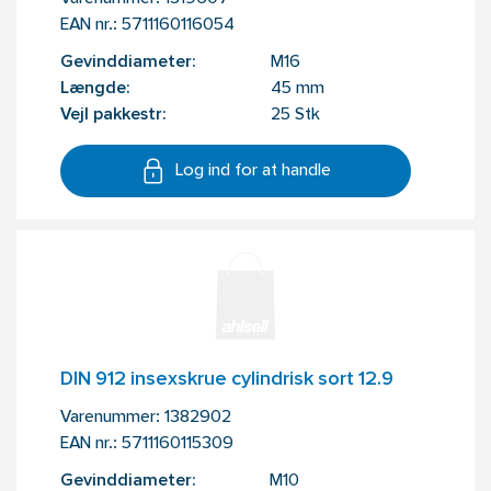
EAN nr.:
5711160116054
Gevinddiameter:
M16
Længde:
45 mm
Vejl pakkestr:
25 Stk
Log ind for at handle
DIN 912 insexskrue cylindrisk sort 12.9
Varenummer:
1382902
EAN nr.:
5711160115309
Gevinddiameter:
M10