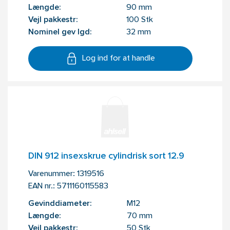
Længde:
90 mm
Vejl pakkestr:
100 Stk
Nominel gev lgd:
32 mm
Log ind for at handle
DIN 912 insexskrue cylindrisk sort 12.9
Varenummer:
1319516
EAN nr.:
5711160115583
Gevinddiameter:
M12
Længde:
70 mm
Vejl pakkestr:
50 Stk