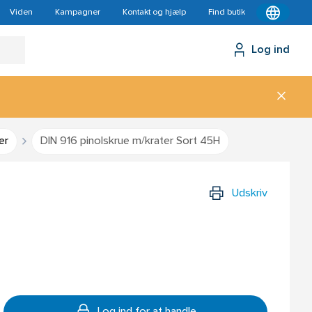
Viden
Kampagner
Kontakt og hjælp
Find butik
Log ind
er
DIN 916 pinolskrue m/krater Sort 45H
Udskriv