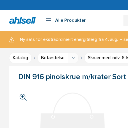
Alle Produkter
Ny sats for ekstraordinært energitillæg fra 4. aug. – se
Katalog
Befæstelse
Skruer med indv. 6-
DIN 916 pinolskrue m/krater Sort