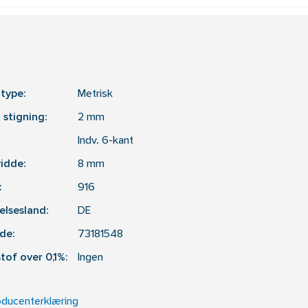
type:
Metrisk
 stigning:
2
mm
Indv. 6-kant
idde:
8
mm
:
916
elsesland:
DE
de:
73181548
tof over 0,1%:
Ingen
oducenterklæring