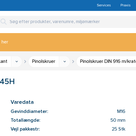
Services
Praxis
 her
kant
Pinolskruer
Pinolskruer DIN 916 m/krat
 45H
Varedata
Gevinddiameter:
M16
Totallængde:
50 mm
Vejl pakkestr:
25 Stk