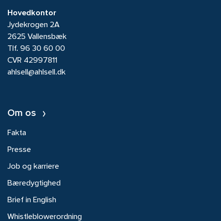
Hovedkontor
Jydekrogen 2A
2625 Vallensbæk
Tlf.
96 30 60 00
CVR 42997811
ahlsell@ahlsell.dk
Om os
Fakta
Presse
Job og karriere
Bæredygtighed
Brief in English
Whistleblowerordning