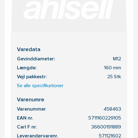
Varedata
Gevinddiameter:
M12
Længde:
160 mm
Vejl pakkestr:
25 Stk
Se alle specifikationer
Varenumre
Varenummer
458463
EAN nr.
5711160229105
Carl F nr.
36600191889
Leverandørvarenr.
571121602