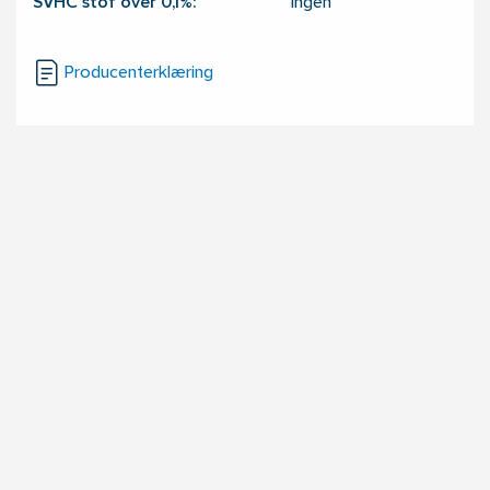
SVHC stof over 0,1%:
Ingen
Producenterklæring