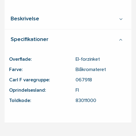
Beskrivelse
Specifikationer
Overflade:
El-forzinket
Farve:
Blåkromateret
Carl F varegruppe:
067918
Oprindelsesland:
FI
Toldkode:
83011000