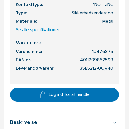
Kontakttype:
1NO - 2NC
Type:
Sikkerhedsendestop
Materiale:
Metal
Se alle specifikationer
Varenumre
Varenummer
10476875
EAN nr.
4011209862593
Leverandørvarenr.
3SE5212-0QV40
Log ind for at handle
Beskrivelse