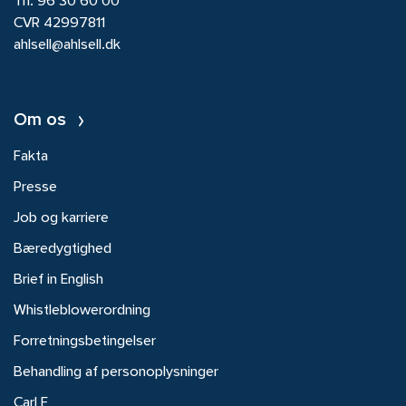
Tlf.
96 30 60 00
CVR 42997811
ahlsell@ahlsell.dk
Om os
Fakta
Presse
Job og karriere
Bæredygtighed
Brief in English
Whistleblowerordning
Forretningsbetingelser
Behandling af personoplysninger
Carl F