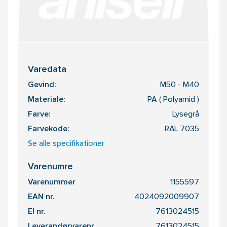
Varedata
Gevind:
M50 - M40
Materiale:
PA ( Polyamid )
Farve:
Lysegrå
Farvekode:
RAL 7035
Se alle specifikationer
Varenumre
Varenummer
1155597
EAN nr.
4024092009907
El nr.
7613024515
Leverandørvarenr.
7613024515