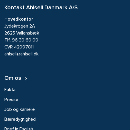
Kontakt Ahlsell Danmark A/S
Hovedkontor
Jydekrogen 2A
2625 Vallensbæk
Tlf.
96 30 60 00
CVR 42997811
ahlsell@ahlsell.dk
Om os
Fakta
Presse
Job og karriere
Bæredygtighed
Brief in English