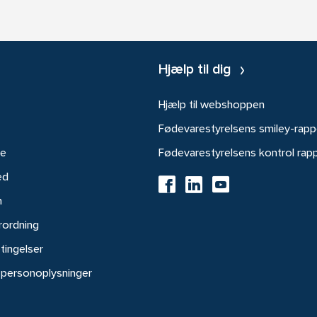
Hjælp til dig
Hjælp til webshoppen
Fødevarestyrelsens smiley-rapp
re
Fødevarestyrelsens kontrol rap
ed
h
rordning
tingelser
 personoplysninger