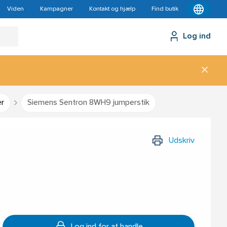
Viden
Kampagner
Kontakt og hjælp
Find butik
Log ind
er
Siemens Sentron 8WH9 jumperstik
Udskriv