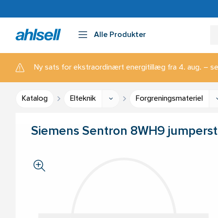
Alle Produkter
Ny sats for ekstraordinært energitillæg fra 4. aug. – se
Katalog
Elteknik
Forgreningsmateriel
Siemens Sentron 8WH9 jumperst