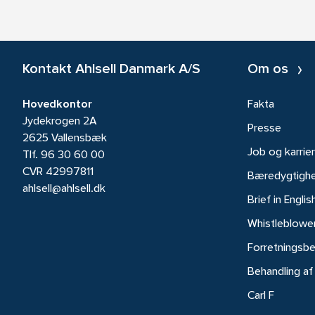
Kontakt Ahlsell Danmark A/S
Om os
Hovedkontor
Fakta
Jydekrogen 2A
Presse
2625 Vallensbæk
Job og karrie
Tlf.
96 30 60 00
CVR 42997811
Bæredygtigh
ahlsell@ahlsell.dk
Brief in Englis
Whistleblowe
Forretningsbe
Behandling af
Carl F