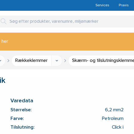
Services
Praxis
 her
Rækkeklemmer
Skærm- og tilslutningsklemm
ik
Varedata
Størrelse:
6,2 mm2
Farve:
Petroleum
Tilslutning:
Click i