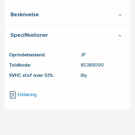
Beskrivelse
Specifikationer
Oprindelsesland:
JP
Toldkode:
85389099
SVHC stof over 0,1%:
Bly
Erklæring