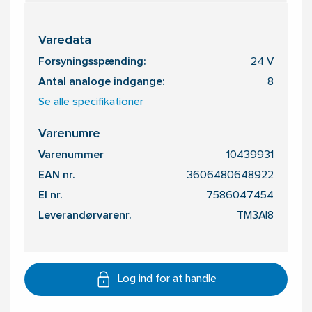
Varedata
Forsyningsspænding:
24 V
Antal analoge indgange:
8
Se alle specifikationer
Varenumre
Varenummer
10439931
EAN nr.
3606480648922
El nr.
7586047454
Leverandørvarenr.
TM3AI8
Log ind for at handle