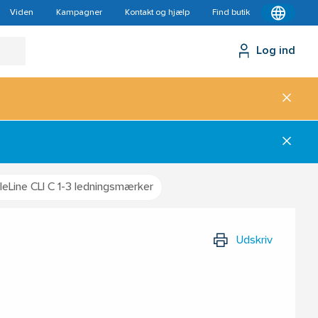
Viden
Kampagner
Kontakt og hjælp
Find butik
Log ind
leLine CLI C 1-3 ledningsmærker
Udskriv