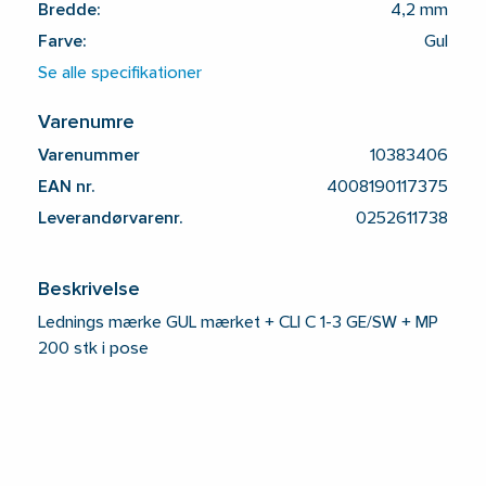
Bredde:
4,2 mm
Farve:
Gul
Se alle specifikationer
Varenumre
Varenummer
10383406
EAN nr.
4008190117375
Leverandørvarenr.
0252611738
Beskrivelse
Lednings mærke GUL mærket + CLI C 1-3 GE/SW + MP
200 stk i pose