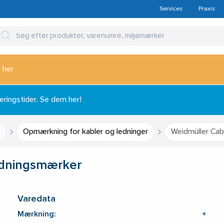
Services
Praxis
 her
ingstider. Se dem her!
Opmærkning for kabler og ledninger
Weidmüller Cab
ledningsmærker
Varedata
Mærkning:
+