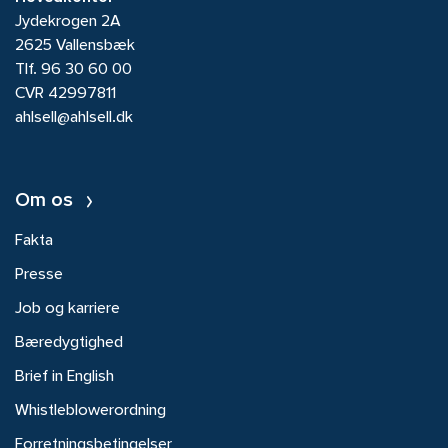
Jydekrogen 2A
2625 Vallensbæk
Tlf.
96 30 60 00
CVR 42997811
ahlsell@ahlsell.dk
Om os
Fakta
Presse
Job og karriere
Bæredygtighed
Brief in English
Whistleblowerordning
Forretningsbetingelser