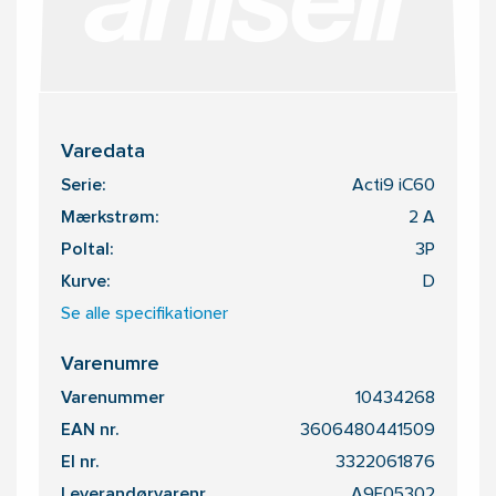
Varedata
Serie:
Acti9 iC60
Mærkstrøm:
2 A
Poltal:
3P
Kurve:
D
Se alle specifikationer
Varenumre
Varenummer
10434268
EAN nr.
3606480441509
El nr.
3322061876
Leverandørvarenr.
A9F05302