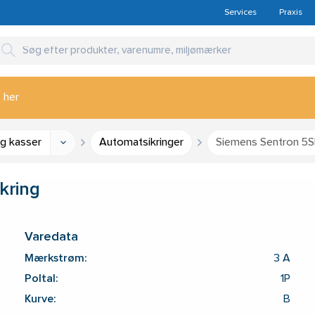
Services
Praxis
 her
og kasser
Automatsikringer
Siemens Sentron 5S
kring
Varedata
Mærkstrøm:
3 A
Poltal:
1P
Kurve:
B