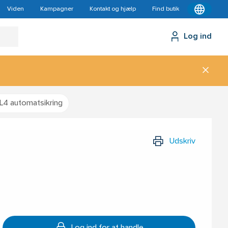
Viden
Kampagner
Kontakt og hjælp
Find butik
Log ind
L4 automatsikring
Udskriv