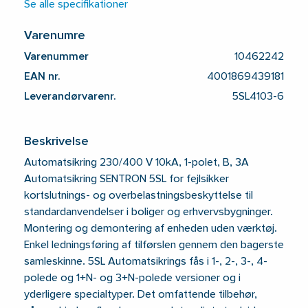
Se alle specifikationer
Varenumre
Varenummer
10462242
EAN nr.
4001869439181
Leverandørvarenr.
5SL4103-6
Beskrivelse
Automatsikring 230/400 V 10kA, 1-polet, B, 3A
Automatsikring SENTRON 5SL for fejlsikker
kortslutnings- og overbelastningsbeskyttelse til
standardanvendelser i boliger og erhvervsbygninger.
Montering og demontering af enheden uden værktøj.
Enkel ledningsføring af tilførslen gennem den bagerste
samleskinne. 5SL Automatsikrings fås i 1-, 2-, 3-, 4-
polede og 1+N- og 3+N-polede versioner og i
yderligere specialtyper. Det omfattende tilbehør,