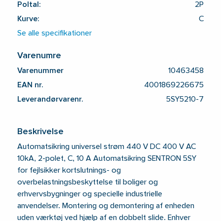
Poltal:
2P
Kurve:
C
Se alle specifikationer
Varenumre
Varenummer
10463458
EAN nr.
4001869226675
Leverandørvarenr.
5SY5210-7
Beskrivelse
Automatsikring universel strøm 440 V DC 400 V AC
10kA, 2-polet, C, 10 A Automatsikring SENTRON 5SY
for fejlsikker kortslutnings- og
overbelastningsbeskyttelse til boliger og
erhvervsbygninger og specielle industrielle
anvendelser. Montering og demontering af enheden
uden værktøj ved hjælp af en dobbelt slide. Enhver