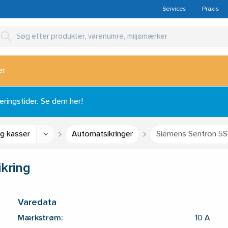
Services
Praxis
er
ingstider. Se dem her!
og kasser
Automatsikringer
Siemens Sentron 5S
kring
Varedata
Mærkstrøm:
10 A