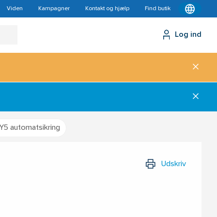
Viden
Kampagner
Kontakt og hjælp
Find butik
Log ind
Y5 automatsikring
Udskriv