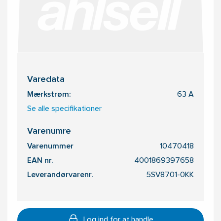
Varedata
Mærkstrøm:
63 A
Se alle specifikationer
Varenumre
Varenummer
10470418
EAN nr.
4001869397658
Leverandørvarenr.
5SV8701-0KK
Log ind for at handle