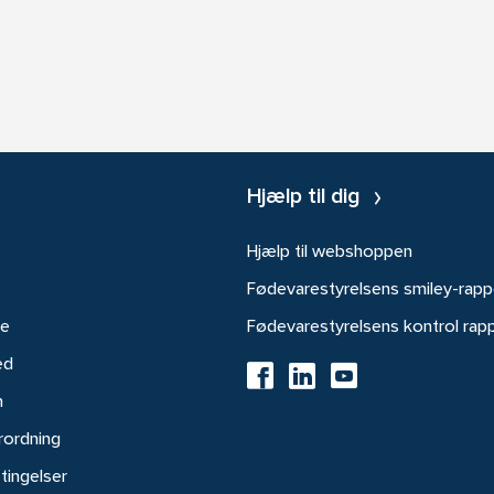
Hjælp til dig
Hjælp til webshoppen
Fødevarestyrelsens smiley-rapp
re
Fødevarestyrelsens kontrol rap
ed
h
rordning
tingelser