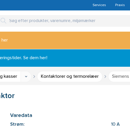
Services
Praxis
 her
ingstider. Se dem her!
og kasser
Kontaktorer og termorelæer
Siemens 
aktor
Varedata
Strøm:
10 A