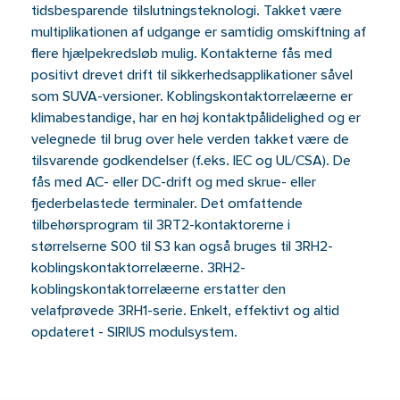
tidsbesparende tilslutningsteknologi. Takket være
multiplikationen af ​​udgange er samtidig omskiftning af
flere hjælpekredsløb mulig. Kontakterne fås med
positivt drevet drift til sikkerhedsapplikationer såvel
som SUVA-versioner. Koblingskontaktorrelæerne er
klimabestandige, har en høj kontaktpålidelighed og er
velegnede til brug over hele verden takket være de
tilsvarende godkendelser (f.eks. IEC og UL/CSA). De
fås med AC- eller DC-drift og med skrue- eller
fjederbelastede terminaler. Det omfattende
tilbehørsprogram til 3RT2-kontaktorerne i
størrelserne S00 til S3 kan også bruges til 3RH2-
koblingskontaktorrelæerne. 3RH2-
koblingskontaktorrelæerne erstatter den
velafprøvede 3RH1-serie. Enkelt, effektivt og altid
opdateret - SIRIUS modulsystem.