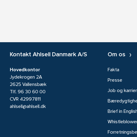
Kontakt Ahlsell Danmark A/S
Om os
Hovedkontor
Fakta
Jydekrogen 2A
Presse
2625 Vallensbæk
Job og karrie
Tlf.
96 30 60 00
CVR 42997811
Bæredygtigh
ahlsell@ahlsell.dk
Brief in Englis
Whistleblowe
Forretningsbe