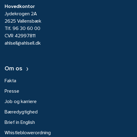
Hovedkontor
Jydekrogen 2A
2625 Vallensbæk
Tlf.
96 30 60 00
CVR 42997811
ahlsell@ahlsell.dk
Om os
Fakta
Presse
Job og karriere
Bæredygtighed
Brief in English
Whistleblowerordning