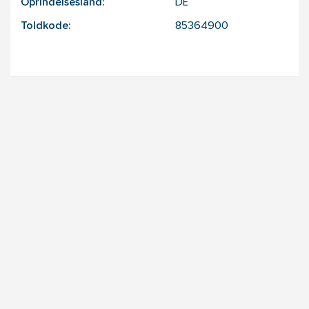
Oprindelsesland:
DE
Toldkode:
85364900