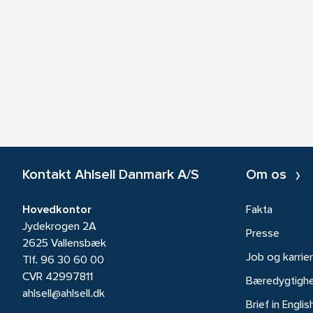
Kontakt Ahlsell Danmark A/S
Om os
Hovedkontor
Fakta
Jydekrogen 2A
Presse
2625 Vallensbæk
Job og karrie
Tlf.
96 30 60 00
CVR 42997811
Bæredygtigh
ahlsell@ahlsell.dk
Brief in Englis