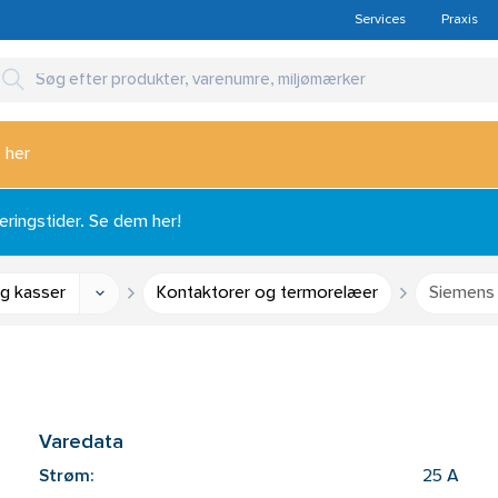
Services
Praxis
 her
ingstider. Se dem her!
og kasser
Kontaktorer og termorelæer
Siemens 
Varedata
Strøm:
25 A