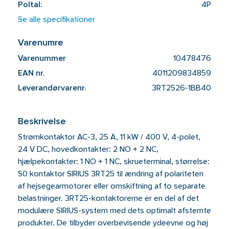
Poltal:
4P
Se alle specifikationer
Varenumre
Varenummer
10478476
EAN nr.
4011209834859
Leverandørvarenr.
3RT2526-1BB40
Beskrivelse
Strømkontaktor AC-3, 25 A, 11 kW / 400 V, 4-polet,
24 V DC, hovedkontakter: 2 NO + 2 NC,
hjælpekontakter: 1 NO + 1 NC, skrueterminal, størrelse:
S0 kontaktor SIRIUS 3RT25 til ændring af polariteten
af ​​hejsegearmotorer eller omskiftning af to separate
belastninger. 3RT25-kontaktorerne er en del af det
modulære SIRIUS-system med dets optimalt afstemte
produkter. De tilbyder overbevisende ydeevne og høj