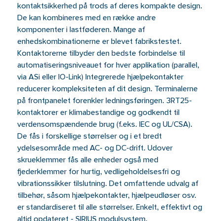
kontaktsikkerhed på trods af deres kompakte design.
De kan kombineres med en række andre
komponenter i lastføderen. Mange af
enhedskombinationerne er blevet fabrikstestet.
Kontaktorerne tilbyder den bedste forbindelse til
automatiseringsniveauet for hver applikation (parallel,
via ASi eller IO-Link) Integrerede hjælpekontakter
reducerer kompleksiteten af ​​dit design. Terminalerne
på frontpanelet forenkler ledningsføringen. 3RT25-
kontaktorer er klimabestandige og godkendt til
verdensomspændende brug (f.eks. IEC og UL/CSA).
De fås i forskellige størrelser og i et bredt
ydelsesområde med AC- og DC-drift. Udover
skrueklemmer fås alle enheder også med
fjederklemmer for hurtig, vedligeholdelsesfri og
vibrationssikker tilslutning. Det omfattende udvalg af
tilbehør, såsom hjælpekontakter, hjælpeudløser osv.
er standardiseret til alle størrelser. Enkelt, effektivt og
altid opdateret - SIRIUS modulsystem.