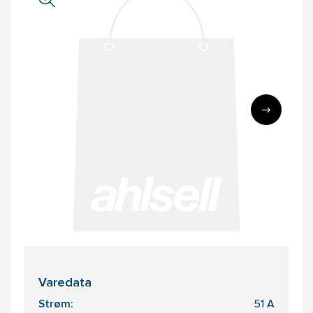
Varedata
Strøm:
51 A