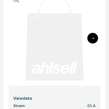
Varedata
Strøm:
65 A