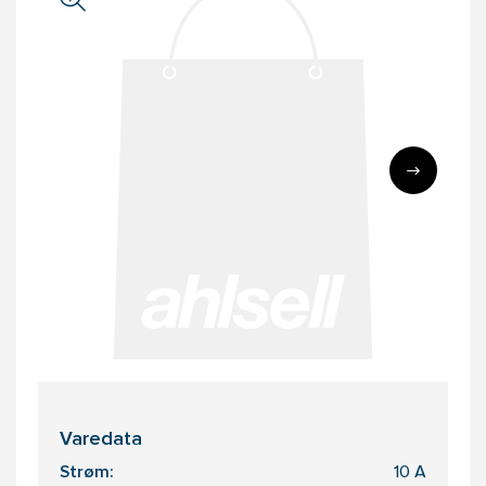
Varedata
Strøm:
10 A