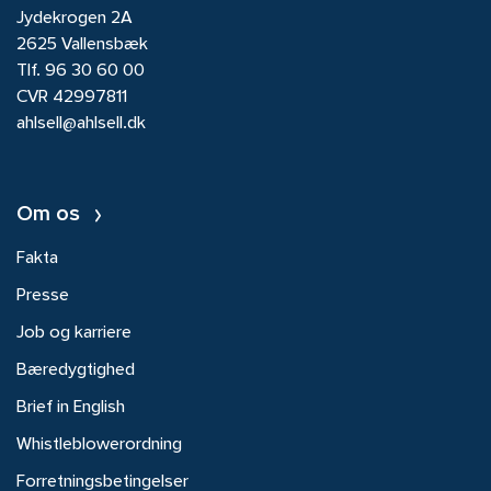
Jydekrogen 2A
2625 Vallensbæk
Tlf.
96 30 60 00
CVR 42997811
ahlsell@ahlsell.dk
Om os
Fakta
Presse
Job og karriere
Bæredygtighed
Brief in English
Whistleblowerordning
Forretningsbetingelser