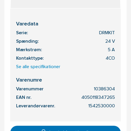
Varedata
Serie:
DRMKIT
Spænding:
24 V
Mærkstrøm:
5 A
Kontakttype:
4CO
Se alle specifikationer
Varenumre
Varenummer
10386304
EAN nr.
4050118347265
Leverandørvarenr.
1542530000