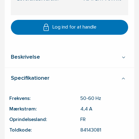
Log ind for at handle
Beskrivelse
Specifikationer
Frekvens:
50-60
Hz
Mærkstrøm:
4,4
A
Oprindelsesland:
FR
Toldkode:
84143081