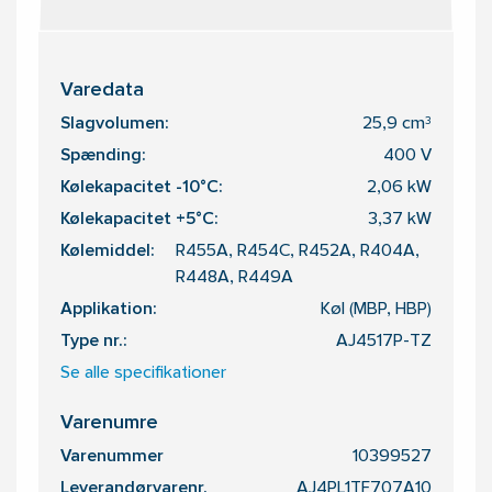
Varedata
Slagvolumen:
25,9 cm³
Spænding:
400 V
Kølekapacitet -10°C:
2,06 kW
Kølekapacitet +5°C:
3,37 kW
Kølemiddel:
R455A, R454C, R452A, R404A,
R448A, R449A
Applikation:
Køl (MBP, HBP)
Type nr.:
AJ4517P-TZ
Se alle specifikationer
Varenumre
Varenummer
10399527
Leverandørvarenr.
AJ4PL1TF707A10