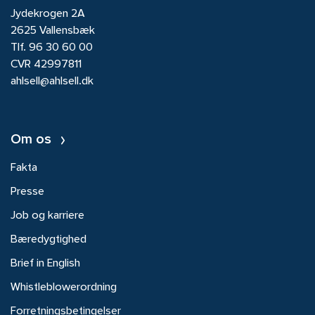
Jydekrogen 2A
2625 Vallensbæk
Tlf.
96 30 60 00
CVR 42997811
ahlsell@ahlsell.dk
Om os
Fakta
Presse
Job og karriere
Bæredygtighed
Brief in English
Whistleblowerordning
Forretningsbetingelser