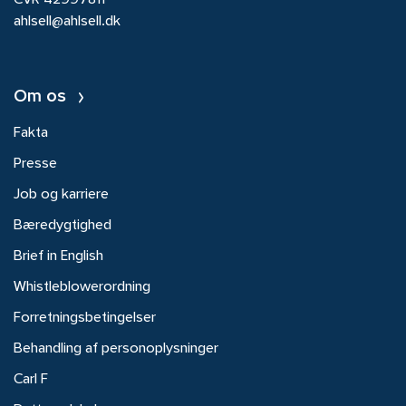
CVR 42997811
ahlsell@ahlsell.dk
Om os
Fakta
Presse
Job og karriere
Bæredygtighed
Brief in English
Whistleblowerordning
Forretningsbetingelser
Behandling af personoplysninger
Carl F