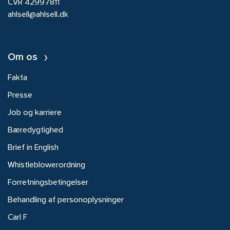
CVR 42997811
ahlsell@ahlsell.dk
Om os
Fakta
Presse
Job og karriere
Bæredygtighed
Brief in English
Whistleblowerordning
Forretningsbetingelser
Behandling af personoplysninger
Carl F