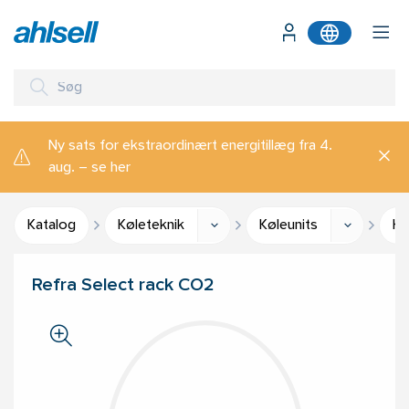
Ny sats for ekstraordinært energitillæg fra 4.
aug. – se her
Katalog
Køleteknik
Køleunits
Ko
Refra Select rack CO2