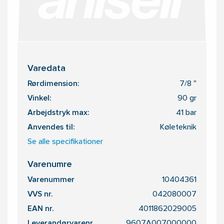
Varedata
Rørdimension:
7/8 "
Vinkel:
90 gr
Arbejdstryk max:
41 bar
Anvendes til:
Køleteknik
Se alle specifikationer
Varenumre
Varenummer
10404361
VVS nr.
042080007
EAN nr.
4011862029005
Leverandørvarenr.
9607A007000000