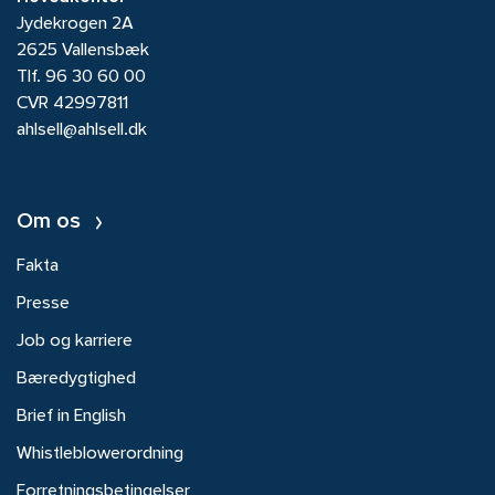
Jydekrogen 2A
2625 Vallensbæk
Tlf.
96 30 60 00
CVR 42997811
ahlsell@ahlsell.dk
Om os
Fakta
Presse
Job og karriere
Bæredygtighed
Brief in English
Whistleblowerordning
Forretningsbetingelser