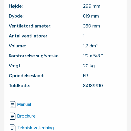
Højde:
299
mm
Dybde:
819
mm
Ventilatordiameter:
350
mm
Antal ventilatorer:
1
Volume:
1,7
dm³
Rørstørrelse sug/væske:
1/2 x 5/8
"
Vægt:
20
kg
Oprindelsesland:
FR
Toldkode:
84189910
Manual
Brochure
Teknisk vejledning