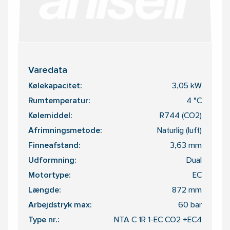
Varedata
Kølekapacitet:
3,05 kW
Rumtemperatur:
4 °C
Kølemiddel:
R744 (CO2)
Afrimningsmetode:
Naturlig (luft)
Finneafstand:
3,63 mm
Udformning:
Dual
Motortype:
EC
Længde:
872 mm
Arbejdstryk max:
60 bar
Type nr.:
NTA C 1R 1-EC CO2 +EC4