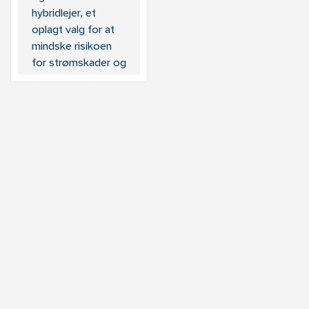
hybridlejer, et
oplagt valg for at
mindske risikoen
for strømskader og
tabt produktion.
Hybridlejer
forhindrer nemlig
uønsket
strømgennemgang,
da de keramiske
kugler i lejet er
elektrisk
isolerende. Sådan
fungerer lejerne
Hybridlejerne
består af ringe i
lejestål og kugler i
det keramiske