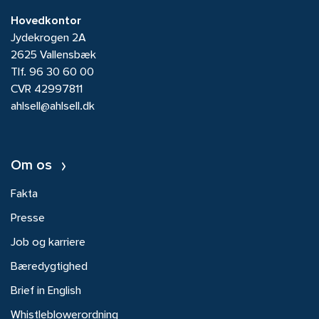
keramiske lejer I
Hovedkontor
dag sidder der en
Jydekrogen 2A
frekvensomformer
2625 Vallensbæk
foran stort set
Tlf.
96 30 60 00
enhver elmotor.
CVR 42997811
Den har bragt
ahlsell@ahlsell.dk
mange fordele med
sig, men desværre
også en ulempe,
som udfordrer
Om os
motorer på
Fakta
pålideligheden.
Udfordringen er, at
Presse
frekvensomformerens
Job og karriere
virkemåde skaber
uvilkårlige
Bæredygtighed
lækstrømme. Når
Brief in English
de finder vej over
Whistleblowerordning
lejerne, kaldes de