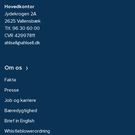
Hovedkontor
Jydekrogen 2A
2625 Vallensbæk
Tlf.
96 30 60 00
CVR 42997811
ahlsell@ahlsell.dk
Om os
Fakta
Presse
Job og karriere
Bæredygtighed
Brief in English
Whistleblowerordning