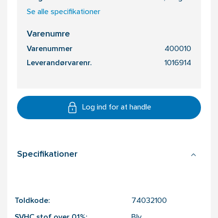
Se alle specifikationer
Varenumre
Varenummer
400010
Leverandørvarenr.
1016914
Log ind for at handle
Specifikationer
Toldkode:
74032100
SVHC stof over 0,1%:
Bly