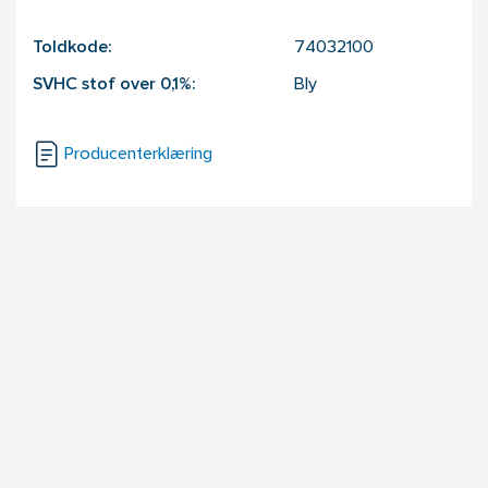
Toldkode:
74032100
SVHC stof over 0,1%:
Bly
Producenterklæring