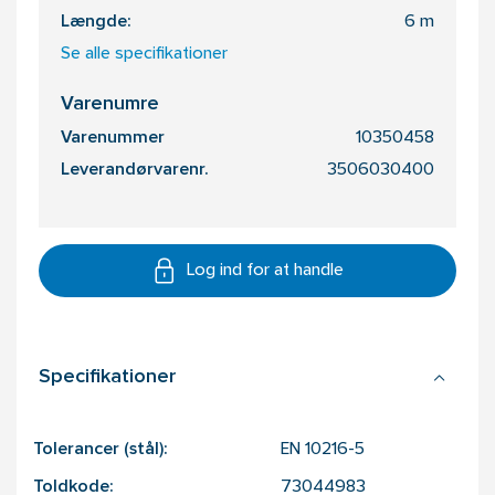
Længde:
6 m
Se alle specifikationer
Varenumre
Varenummer
10350458
Leverandørvarenr.
3506030400
Log ind for at handle
Specifikationer
Tolerancer (stål):
EN 10216-5
Toldkode:
73044983