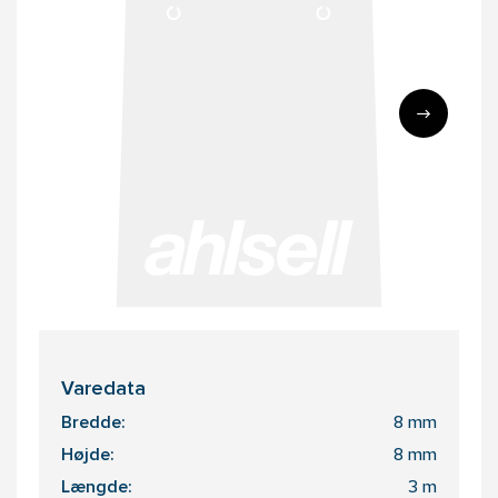
Varedata
Bredde:
8 mm
Højde:
8 mm
Længde:
3 m