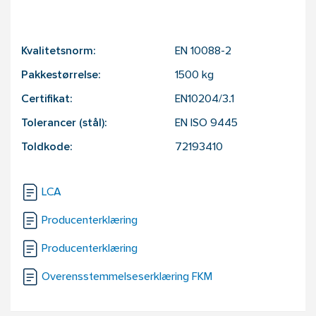
Kvalitetsnorm:
EN 10088-2
Pakkestørrelse:
1500
kg
Certifikat:
EN10204/3.1
Tolerancer (stål):
EN ISO 9445
Toldkode:
72193410
LCA
Producenterklæring
Producenterklæring
Overensstemmelseserklæring FKM