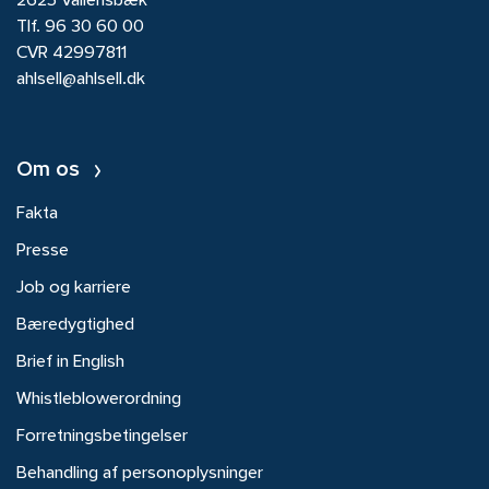
2625 Vallensbæk
Tlf.
96 30 60 00
CVR 42997811
ahlsell@ahlsell.dk
Om os
Fakta
Presse
Job og karriere
Bæredygtighed
Brief in English
Whistleblowerordning
Forretningsbetingelser
Behandling af personoplysninger