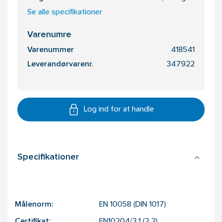
Se alle specifikationer
Varenumre
Varenummer
418541
Leverandørvarenr.
347922
Log ind for at handle
Specifikationer
Målenorm:
EN 10058 (DIN 1017)
Certifikat:
EN10204/3.1 (2.2)