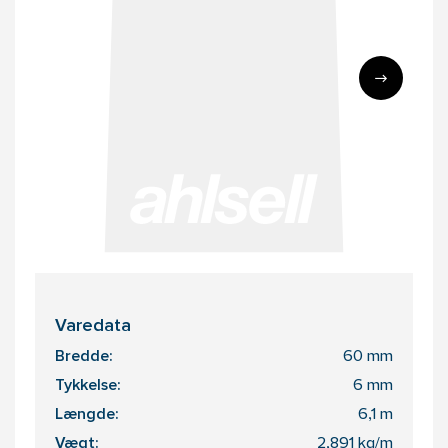
Varedata
Bredde:
60 mm
Tykkelse:
6 mm
Længde:
6,1 m
Vægt:
2,891 kg/m