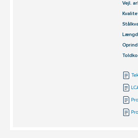
Vejl. 
Kvalit
Stålkva
Længd
Oprind
Toldko
Tek
LC
Pr
Pr