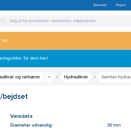
Services
Praxis
 her
ingstider. Se dem her!
aulikrør og rørbærer
Hydraulikrør
Sømløs hydraul
t/bejdset
Varedata
Diameter udvendig:
38 mm