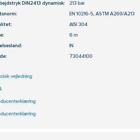
arbejdstryk DIN2413 dynamisk:
213
bar
etsnorm:
EN 10216-5, ASTM A269/A213
litet:
AISI 304
e:
6
m
elsesland:
IN
de:
73044100
nisk vejledning
A
oducenterklæring
oducenterklæring