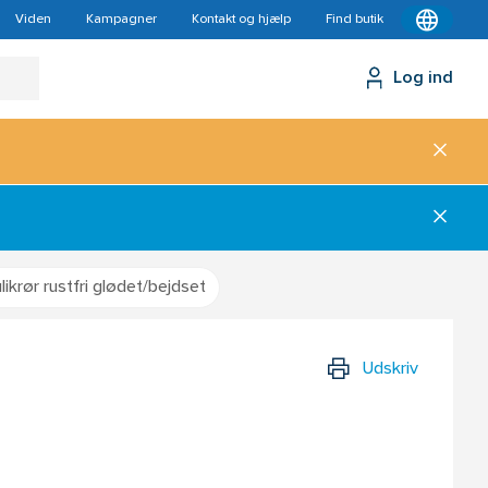
Viden
Kampagner
Kontakt og hjælp
Find butik
Log ind
ikrør rustfri glødet/bejdset
Udskriv