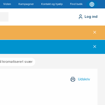
Viden
Kampagner
Kontakt og hjælp
Find butik
Log ind
l kromatiseret svær
Udskriv