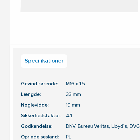
Specifikationer
Gevind rørende:
M16 x 1.5
Længde:
33
mm
Nøglevidde:
19
mm
Sikkerhedsfaktor:
4:1
Godkendelse:
DNV, Bureau Veritas, Lloyd`s, DVG
Oprindelsesland:
PL