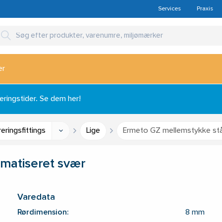
Services
Praxis
er
ingstider. Se dem her!
eringsfittings
Lige
Ermeto GZ mellemstykke stå
matiseret svær
Varedata
Rørdimension:
8 mm