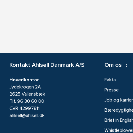
Kontakt Ahlsell Danmark A/S
Om os
Hovedkontor
Fakta
Jydekrogen 2A
Presse
2625 Vallensbæk
Job og karrie
Tlf.
96 30 60 00
CVR 42997811
Bæredygtigh
ahlsell@ahlsell.dk
Brief in Englis
Whistleblowe