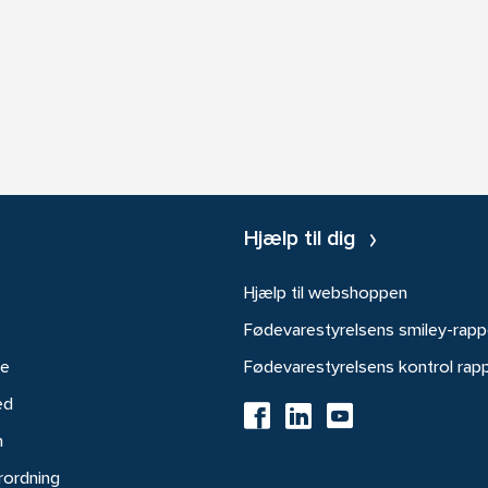
Hjælp til dig
Hjælp til webshoppen
Fødevarestyrelsens smiley-rapp
re
Fødevarestyrelsens kontrol rap
ed
h
rordning