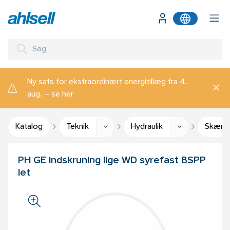
Ny sats for ekstraordinært energitillæg fra 4.
aug. – se her
Katalog
Teknik
Hydraulik
Skæreri
PH GE indskruning lige WD syrefast BSPP
let