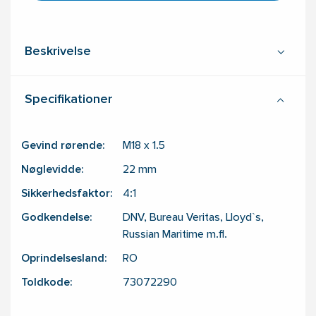
Beskrivelse
Specifikationer
Gevind rørende:
M18 x 1.5
Nøglevidde:
22
mm
Sikkerhedsfaktor:
4:1
Godkendelse:
DNV, Bureau Veritas, Lloyd`s,
Russian Maritime m.fl.
Oprindelsesland:
RO
Toldkode:
73072290