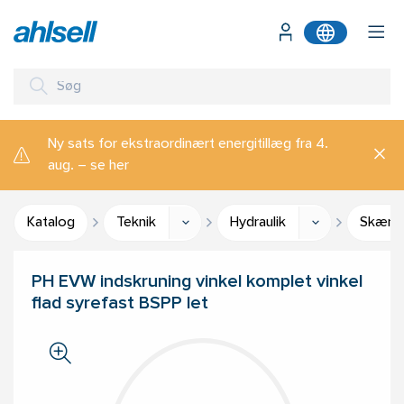
Ny sats for ekstraordinært energitillæg fra 4.
aug. – se her
Katalog
Teknik
Hydraulik
Skæreri
PH EVW indskruning vinkel komplet vinkel
flad syrefast BSPP let