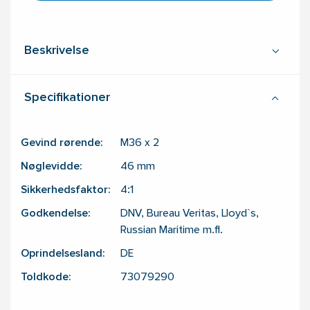
Beskrivelse
Specifikationer
Gevind rørende:
M36 x 2
Nøglevidde:
46
mm
Sikkerhedsfaktor:
4:1
Godkendelse:
DNV, Bureau Veritas, Lloyd`s,
Russian Maritime m.fl.
Oprindelsesland:
DE
Toldkode:
73079290